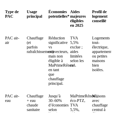
Type de
Usage
Économies
Aides
Profil de
PAC
principal
potentielles*
majeures
logement
éligibles
conseillé
en 2025
PAC air-
Chauffage
Réduction
TVA
Logements
air
(et
significative
5,5%
tout-
parfois
vs
exclue ;
électrique,
rafraîchissement)
convecteurs,
aides
appartements
mais non
limitées
ou petites
éligible à
selon les
maisons
MaPrimeRénov’
cas.​
bien
en tant
isolées.​
que
chauffage
principal.​
PAC air-
Chauffage
Jusqu’à
MaPrimeRénov’,
Maisons
eau
+ eau
30–60%
éco-PTZ,
avec
chaude
d’économies
TVA
chauffage
sanitaire
selon
5,5%,
central à