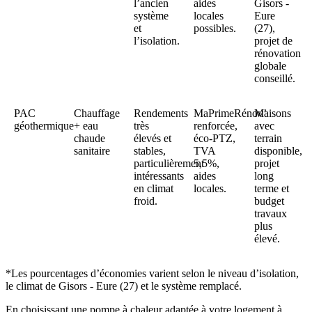
l’ancien
aides
Gisors -
système
locales
Eure
et
possibles.​
(27),
l’isolation.​
projet de
rénovation
globale
conseillé.​
PAC
Chauffage
Rendements
MaPrimeRénov’
Maisons
géothermique
+ eau
très
renforcée,
avec
chaude
élevés et
éco-PTZ,
terrain
sanitaire
stables,
TVA
disponible,
particulièrement
5,5%,
projet
intéressants
aides
long
en climat
locales.​
terme et
froid.​
budget
travaux
plus
élevé.​
*Les pourcentages d’économies varient selon le niveau d’isolation,
le climat de Gisors - Eure (27) et le système remplacé.​
En choisissant une pompe à chaleur adaptée à votre logement à