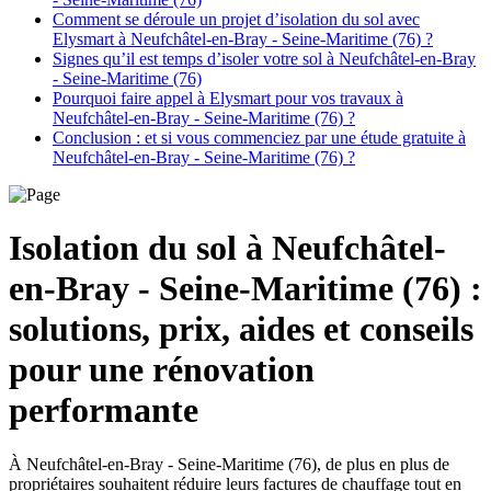
Comment se déroule un projet d’isolation du sol avec
Elysmart à Neufchâtel-en-Bray - Seine-Maritime (76) ?
Signes qu’il est temps d’isoler votre sol à Neufchâtel-en-Bray
- Seine-Maritime (76)
Pourquoi faire appel à Elysmart pour vos travaux à
Neufchâtel-en-Bray - Seine-Maritime (76) ?
Conclusion : et si vous commenciez par une étude gratuite à
Neufchâtel-en-Bray - Seine-Maritime (76) ?
Isolation du sol à Neufchâtel-
en-Bray - Seine-Maritime (76) :
solutions, prix, aides et conseils
pour une rénovation
performante
À Neufchâtel-en-Bray - Seine-Maritime (76), de plus en plus de
propriétaires souhaitent réduire leurs factures de chauffage tout en