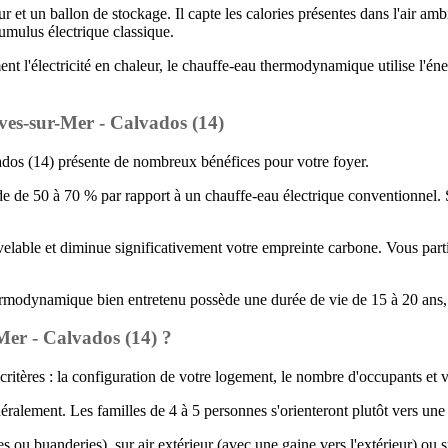
un ballon de stockage. Il capte les calories présentes dans l'air ambi
cumulus électrique classique.
t l'électricité en chaleur, le chauffe-eau thermodynamique utilise l'éner
es-sur-Mer - Calvados (14)
os (14) présente de nombreux bénéfices pour votre foyer.
e de 50 à 70 % par rapport à un chauffe-eau électrique conventionnel. S
lable et diminue significativement votre empreinte carbone. Vous partici
rmodynamique bien entretenu possède une durée de vie de 15 à 20 ans, ce
Mer - Calvados (14) ?
itères : la configuration de votre logement, le nombre d'occupants et
ralement. Les familles de 4 à 5 personnes s'orienteront plutôt vers une 
arages ou buanderies), sur air extérieur (avec une gaine vers l'extérieur) 