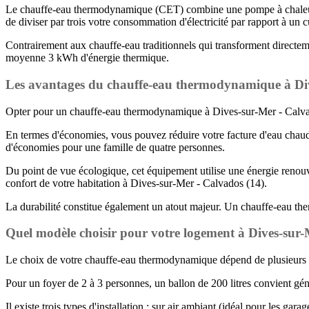
Le chauffe-eau thermodynamique (CET) combine une pompe à chaleur et 
de diviser par trois votre consommation d'électricité par rapport à un 
Contrairement aux chauffe-eau traditionnels qui transforment directemen
moyenne 3 kWh d'énergie thermique.
Les avantages du chauffe-eau thermodynamique à Div
Opter pour un chauffe-eau thermodynamique à Dives-sur-Mer - Calvad
En termes d'économies, vous pouvez réduire votre facture d'eau chaud
d'économies pour une famille de quatre personnes.
Du point de vue écologique, cet équipement utilise une énergie renouve
confort de votre habitation à Dives-sur-Mer - Calvados (14).
La durabilité constitue également un atout majeur. Un chauffe-eau the
Quel modèle choisir pour votre logement à Dives-sur-
Le choix de votre chauffe-eau thermodynamique dépend de plusieurs cr
Pour un foyer de 2 à 3 personnes, un ballon de 200 litres convient géné
Il existe trois types d'installation : sur air ambiant (idéal pour les g