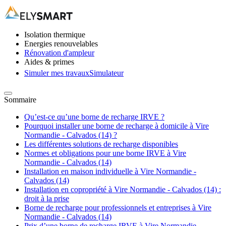
Isolation thermique
Energies renouvelables
Rénovation d'ampleur
Aides & primes
Simuler mes travaux
Simulateur
Sommaire
Qu’est-ce qu’une borne de recharge IRVE ?
Pourquoi installer une borne de recharge à domicile à Vire
Normandie - Calvados (14) ?
Les différentes solutions de recharge disponibles
Normes et obligations pour une borne IRVE à Vire
Normandie - Calvados (14)
Installation en maison individuelle à Vire Normandie -
Calvados (14)
Installation en copropriété à Vire Normandie - Calvados (14) :
droit à la prise
Borne de recharge pour professionnels et entreprises à Vire
Normandie - Calvados (14)
Prix d’une borne de recharge IRVE à Vire Normandie -